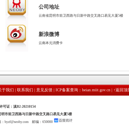
公司地址
云南省昆明市前卫西路与日新中路交叉路口易见大厦5楼
新浪微博
云南本元消费卡
关于我们
|
联系我们
|
意见反馈
|
ICP备案查询：beian.miit.gov.cn
| ↑
返回顶
可证：滇B2-20210154
：昆明市前卫西路与日新中路交叉路口易见大厦5楼
箱：byzf@neoby.com 邮编：650000