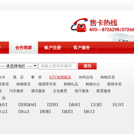
卡
合作商家
账户注册
客户服务
尔夫
酒 店
餐 饮
KTV休闲娱乐
休闲运动
购物百货
具家居
购物珠宝
烟酒茶专卖
购物礼品
购物办公
眼镜专卖
险
汽车服务
通讯服务
文化教育
医疗服务
配置服务
 油
迪庆】
【西双版纳】
【昆明】
【曲靖】
【玉溪】
【红河】
文山】
【保山】
【昭通】
【德宏】
【丽江】