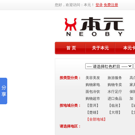
您好，欢迎访问：本元！
登录
免费注册
首 页
关于本元
本元
按类型分类：
美容美发
旅游服务
高
购物家电
购物专卖
家
面包冷饮
水疗足疗
保
购物超市
进口食品
加
按地域分类：
【普洱】
【临沧】
【
【楚雄】
【大理】
【
【全部地域】
请选择地区：