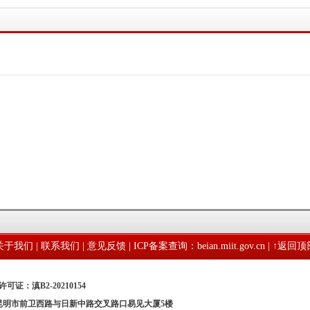
关于我们
|
联系我们
|
意见反馈
|
ICP备案查询：beian.miit.gov.cn
| ↑
返回顶
可证：滇B2-20210154
：昆明市前卫西路与日新中路交叉路口易见大厦5楼