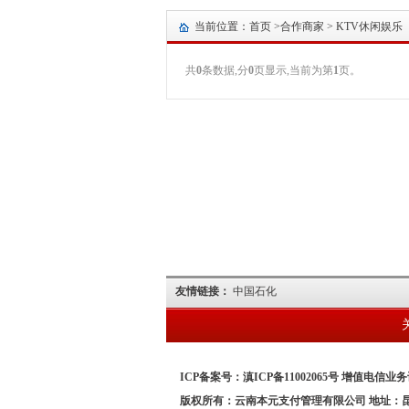
当前位置：首页 >
合作商家
> KTV休闲娱乐
共
0
条数据,分
0
页显示,当前为第
1
页。
友情链接：
中国石化
ICP备案号：滇ICP备11002065号 增值电信业务许
版权所有：云南本元支付管理有限公司 地址