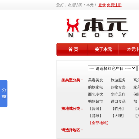
您好，欢迎访问：本元！
登录
免费注册
首 页
关于本元
本元
按类型分类：
美容美发
旅游服务
高
购物家电
购物专卖
家
面包冷饮
水疗足疗
保
购物超市
进口食品
加
按地域分类：
【普洱】
【临沧】
【
【楚雄】
【大理】
【
【全部地域】
请选择地区：