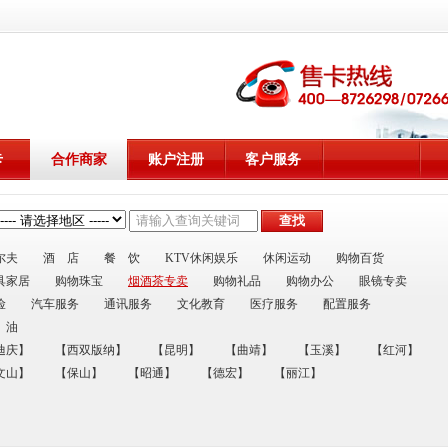
卡
合作商家
账户注册
客户服务
尔夫
酒 店
餐 饮
KTV休闲娱乐
休闲运动
购物百货
具家居
购物珠宝
烟酒茶专卖
购物礼品
购物办公
眼镜专卖
险
汽车服务
通讯服务
文化教育
医疗服务
配置服务
 油
迪庆】
【西双版纳】
【昆明】
【曲靖】
【玉溪】
【红河】
文山】
【保山】
【昭通】
【德宏】
【丽江】