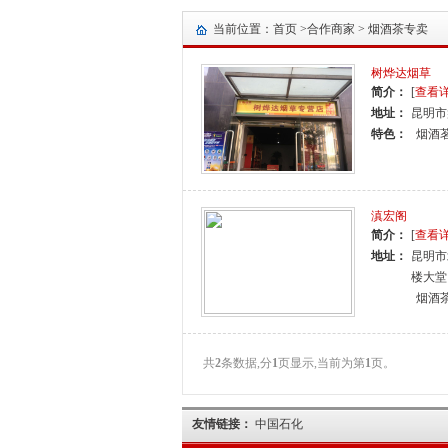
当前位置：首页 >
合作商家
> 烟酒茶专卖
树烨达烟草
简介：
[
查看
地址：
昆明市
特色：
烟酒
滇宏阁
简介：
[
查看
地址：
昆明市
楼大堂
烟酒
共
2
条数据,分
1
页显示,当前为第
1
页。
友情链接：
中国石化