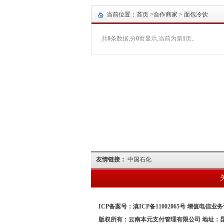
当前位置：首页 >
合作商家
> 面包冷饮
共
0
条数据,分
0
页显示,当前为第
1
页。
友情链接：
中国石化
ICP备案号：滇ICP备11002065号 增值电信业务许
版权所有：云南本元支付管理有限公司 地址