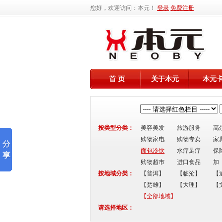
您好，欢迎访问：本元！
登录
免费注册
首 页
关于本元
本元
按类型分类：
美容美发
旅游服务
高
购物家电
购物专卖
家
面包冷饮
水疗足疗
保
购物超市
进口食品
加
按地域分类：
【普洱】
【临沧】
【
【楚雄】
【大理】
【
【全部地域】
请选择地区：