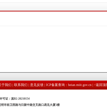
关于我们
|
联系我们
|
意见反馈
|
ICP备案查询：beian.miit.gov.cn
| ↑
返回顶
可证：滇B2-20210154
：昆明市前卫西路与日新中路交叉路口易见大厦5楼