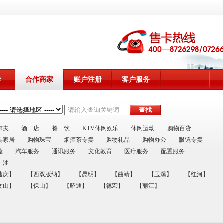
卡
合作商家
账户注册
客户服务
尔夫
酒 店
餐 饮
KTV休闲娱乐
休闲运动
购物百货
具家居
购物珠宝
烟酒茶专卖
购物礼品
购物办公
眼镜专卖
险
汽车服务
通讯服务
文化教育
医疗服务
配置服务
 油
迪庆】
【西双版纳】
【昆明】
【曲靖】
【玉溪】
【红河】
文山】
【保山】
【昭通】
【德宏】
【丽江】