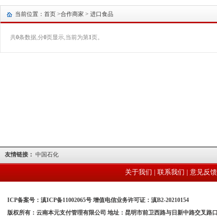
当前位置：首页 >
合作商家
> 进口食品
共
0
条数据,分
0
页显示,当前为第
1
页。
友情链接：
中国石化
关于我们
|
联系我们
|
意见反馈
ICP备案号：滇ICP备11002065号 增值电信业务许可证：滇B2-20210154
版权所有：云南本元支付管理有限公司 地址：昆明市前卫西路与日新中路交叉路