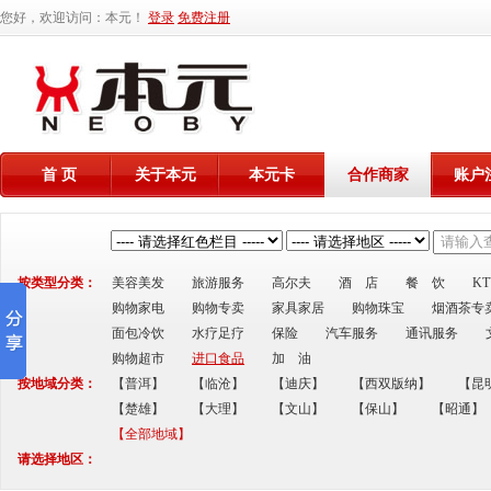
您好，欢迎访问：本元！
登录
免费注册
首 页
关于本元
本元卡
合作商家
账户
按类型分类：
美容美发
旅游服务
高尔夫
酒 店
餐 饮
K
购物家电
购物专卖
家具家居
购物珠宝
烟酒茶专
面包冷饮
水疗足疗
保险
汽车服务
通讯服务
购物超市
进口食品
加 油
按地域分类：
【普洱】
【临沧】
【迪庆】
【西双版纳】
【昆
【楚雄】
【大理】
【文山】
【保山】
【昭通】
【全部地域】
请选择地区：