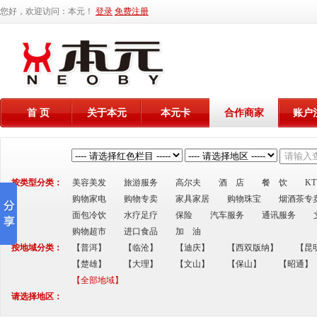
您好，欢迎访问：本元！
登录
免费注册
首 页
关于本元
本元卡
合作商家
账户
按类型分类：
美容美发
旅游服务
高尔夫
酒 店
餐 饮
K
购物家电
购物专卖
家具家居
购物珠宝
烟酒茶专
面包冷饮
水疗足疗
保险
汽车服务
通讯服务
购物超市
进口食品
加 油
按地域分类：
【普洱】
【临沧】
【迪庆】
【西双版纳】
【昆
【楚雄】
【大理】
【文山】
【保山】
【昭通】
【全部地域】
请选择地区：