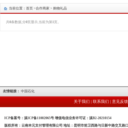
当前位置：首页 >
合作商家
> 购物礼品
共
0
条数据,分
0
页显示,当前为第
1
页。
友情链接：
中国石化
关于我们
|
联系我们
|
意见反馈
ICP备案号：滇ICP备11002065号 增值电信业务许可证：滇B2-20210154
版权所有：云南本元支付管理有限公司 地址：昆明市前卫西路与日新中路交叉路