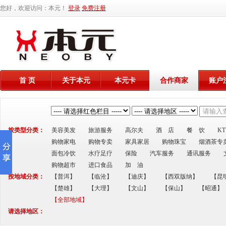
您好，欢迎访问：本元！
登录
免费注册
首 页
关于本元
本元卡
合作商家
账户
按类型分类：
美容美发
旅游服务
高尔夫
酒 店
餐 饮
K
购物家电
购物专卖
家具家居
购物珠宝
烟酒茶专
面包冷饮
水疗足疗
保险
汽车服务
通讯服务
购物超市
进口食品
加 油
按地域分类：
【普洱】
【临沧】
【迪庆】
【西双版纳】
【昆
【楚雄】
【大理】
【文山】
【保山】
【昭通】
【全部地域】
请选择地区：