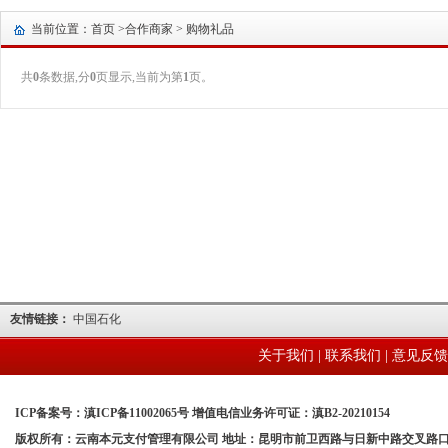
当前位置：首页 >
合作商家
> 购物礼品
共
0
条数据,分
0
页显示,当前为第
1
页。
友情链接：
中国石化
关于我们
|
联系我们
|
意见反馈
ICP备案号：滇ICP备11002065号 增值电信业务许可证：滇B2-20210154
版权所有：云南本元支付管理有限公司 地址：昆明市前卫西路与日新中路交叉路