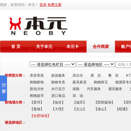
您好，欢迎访问：本元！
登录
免费注册
首 页
关于本元
本元卡
合作商家
账户
按类型分类：
美容美发
旅游服务
高尔夫
酒 店
餐 饮
K
购物家电
购物专卖
家具家居
购物珠宝
烟酒茶专
面包冷饮
水疗足疗
保险
汽车服务
通讯服务
购物超市
进口食品
加 油
按地域分类：
【普洱】
【临沧】
【迪庆】
【西双版纳】
【昆
【楚雄】
【大理】
【文山】
【保山】
【昭通】
【全部地域】
请选择地区：