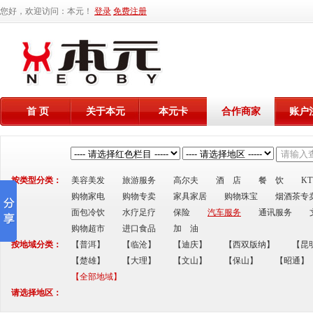
您好，欢迎访问：本元！
登录
免费注册
首 页
关于本元
本元卡
合作商家
账户
按类型分类：
美容美发
旅游服务
高尔夫
酒 店
餐 饮
K
购物家电
购物专卖
家具家居
购物珠宝
烟酒茶专
面包冷饮
水疗足疗
保险
汽车服务
通讯服务
购物超市
进口食品
加 油
按地域分类：
【普洱】
【临沧】
【迪庆】
【西双版纳】
【昆
【楚雄】
【大理】
【文山】
【保山】
【昭通】
【全部地域】
请选择地区：