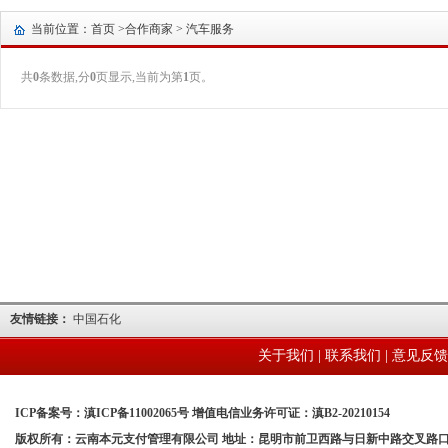
当前位置：首页 >
合作商家
> 汽车服务
共
0
条数据,分
0
页显示,当前为第
1
页。
友情链接：
中国石化
关于我们
|
联系我们
|
意见反馈
ICP备案号：滇ICP备11002065号 增值电信业务许可证：滇B2-20210154
版权所有：云南本元支付管理有限公司 地址：昆明市前卫西路与日新中路交叉路