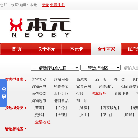
您好，欢迎访问：本元！
登录
免费注册
首 页
关于本元
本元卡
合作商家
账户
按类型分类：
美容美发
旅游服务
高尔夫
酒 店
餐 饮
K
购物家电
购物专卖
家具家居
购物珠宝
烟酒茶专
面包冷饮
水疗足疗
保险
汽车服务
通讯服务
购物超市
进口食品
加 油
按地域分类：
【普洱】
【临沧】
【迪庆】
【西双版纳】
【昆
【楚雄】
【大理】
【文山】
【保山】
【昭通】
【全部地域】
请选择地区：