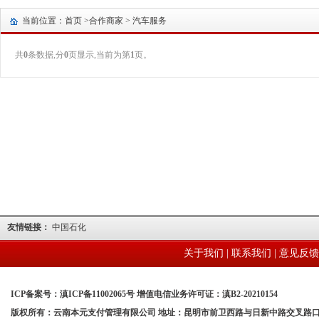
当前位置：首页 >
合作商家
> 汽车服务
共
0
条数据,分
0
页显示,当前为第
1
页。
友情链接：
中国石化
关于我们
|
联系我们
|
意见反馈
ICP备案号：滇ICP备11002065号 增值电信业务许可证：滇B2-20210154
版权所有：云南本元支付管理有限公司 地址：昆明市前卫西路与日新中路交叉路