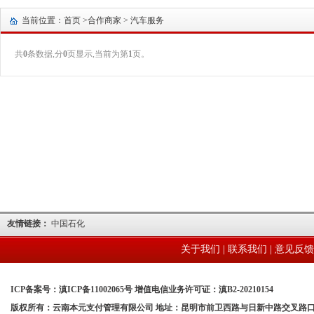
当前位置：首页 >
合作商家
> 汽车服务
共
0
条数据,分
0
页显示,当前为第
1
页。
友情链接：
中国石化
关于我们
|
联系我们
|
意见反馈
ICP备案号：滇ICP备11002065号 增值电信业务许可证：滇B2-20210154
版权所有：云南本元支付管理有限公司 地址：昆明市前卫西路与日新中路交叉路