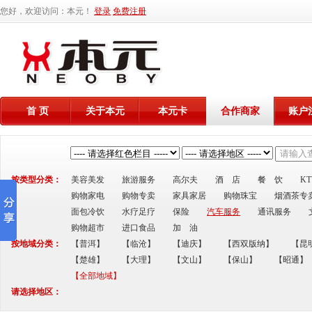
您好，欢迎访问：本元！
登录
免费注册
首 页
关于本元
本元卡
合作商家
账户
按类型分类：
美容美发
旅游服务
高尔夫
酒 店
餐 饮
K
购物家电
购物专卖
家具家居
购物珠宝
烟酒茶专
面包冷饮
水疗足疗
保险
汽车服务
通讯服务
购物超市
进口食品
加 油
按地域分类：
【普洱】
【临沧】
【迪庆】
【西双版纳】
【昆
【楚雄】
【大理】
【文山】
【保山】
【昭通】
【全部地域】
请选择地区：