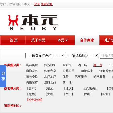
您好，欢迎访问：本元！
登录
免费注册
首 页
关于本元
本元卡
合作商家
账户
按类型分类：
美容美发
旅游服务
高尔夫
酒 店
餐 饮
K
购物家电
购物专卖
家具家居
购物珠宝
烟酒茶专
面包冷饮
水疗足疗
保险
汽车服务
通讯服务
购物超市
进口食品
加 油
按地域分类：
【普洱】
【临沧】
【迪庆】
【西双版纳】
【昆
【楚雄】
【大理】
【文山】
【保山】
【昭通】
【全部地域】
请选择地区：