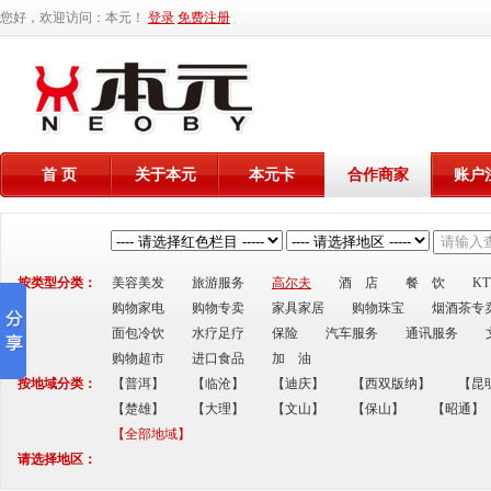
您好，欢迎访问：本元！
登录
免费注册
首 页
关于本元
本元卡
合作商家
账户
按类型分类：
美容美发
旅游服务
高尔夫
酒 店
餐 饮
K
购物家电
购物专卖
家具家居
购物珠宝
烟酒茶专
面包冷饮
水疗足疗
保险
汽车服务
通讯服务
购物超市
进口食品
加 油
按地域分类：
【普洱】
【临沧】
【迪庆】
【西双版纳】
【昆
【楚雄】
【大理】
【文山】
【保山】
【昭通】
【全部地域】
请选择地区：