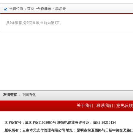
当前位置：首页 >
合作商家
> 高尔夫
共
0
条数据,分
0
页显示,当前为第
1
页。
友情链接：
中国石化
关于我们
|
联系我们
|
意见反馈
ICP备案号：滇ICP备11002065号 增值电信业务许可证：滇B2-20210154
版权所有：云南本元支付管理有限公司 地址：昆明市前卫西路与日新中路交叉路