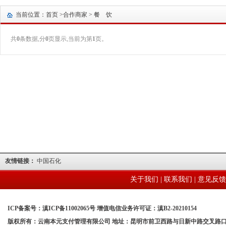
当前位置：首页 >
合作商家
> 餐 饮
共
0
条数据,分
0
页显示,当前为第
1
页。
友情链接：
中国石化
关于我们
|
联系我们
|
意见反馈
ICP备案号：滇ICP备11002065号 增值电信业务许可证：滇B2-20210154
版权所有：云南本元支付管理有限公司 地址：昆明市前卫西路与日新中路交叉路