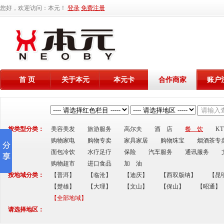
您好，欢迎访问：本元！
登录
免费注册
首 页
关于本元
本元卡
合作商家
账户
按类型分类：
美容美发
旅游服务
高尔夫
酒 店
餐 饮
K
购物家电
购物专卖
家具家居
购物珠宝
烟酒茶专
面包冷饮
水疗足疗
保险
汽车服务
通讯服务
购物超市
进口食品
加 油
按地域分类：
【普洱】
【临沧】
【迪庆】
【西双版纳】
【昆
【楚雄】
【大理】
【文山】
【保山】
【昭通】
【全部地域】
请选择地区：