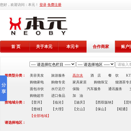
您好，欢迎访问：本元！
登录
免费注册
首 页
关于本元
本元卡
合作商家
账户
按类型分类：
美容美发
旅游服务
高尔夫
酒 店
餐 饮
K
购物家电
购物专卖
家具家居
购物珠宝
烟酒茶专
面包冷饮
水疗足疗
保险
汽车服务
通讯服务
购物超市
进口食品
加 油
按地域分类：
【普洱】
【临沧】
【迪庆】
【西双版纳】
【昆
【楚雄】
【大理】
【文山】
【保山】
【昭通】
【全部地域】
请选择地区：