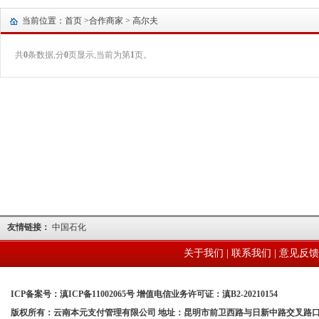
当前位置：首页 >
合作商家
> 高尔夫
共
0
条数据,分
0
页显示,当前为第
1
页。
友情链接：
中国石化
关于我们
|
联系我们
|
意见反馈
ICP备案号：滇ICP备11002065号 增值电信业务许可证：滇B2-20210154
版权所有：云南本元支付管理有限公司 地址：昆明市前卫西路与日新中路交叉路