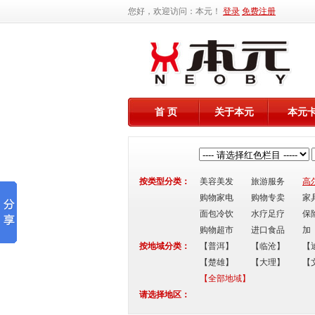
您好，欢迎访问：本元！
登录
免费注册
首 页
关于本元
本元
按类型分类：
美容美发
旅游服务
高
购物家电
购物专卖
家
面包冷饮
水疗足疗
保
购物超市
进口食品
加
按地域分类：
【普洱】
【临沧】
【
【楚雄】
【大理】
【
【全部地域】
请选择地区：