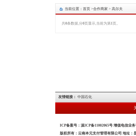
当前位置：首页 >
合作商家
> 高尔夫
共
0
条数据,分
0
页显示,当前为第
1
页。
友情链接：
中国石化
ICP备案号：滇ICP备11002065号 增值电信业务许
版权所有：云南本元支付管理有限公司 地址