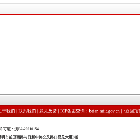
关于我们
|
联系我们
|
意见反馈
|
ICP备案查询：beian.miit.gov.cn
| ↑
返回顶
可证：滇B2-20210154
：昆明市前卫西路与日新中路交叉路口易见大厦5楼