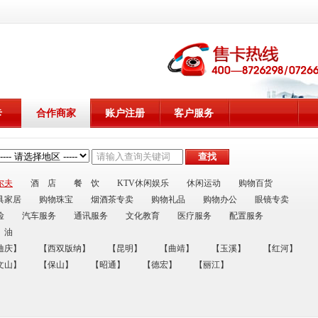
卡
合作商家
账户注册
客户服务
尔夫
酒 店
餐 饮
KTV休闲娱乐
休闲运动
购物百货
具家居
购物珠宝
烟酒茶专卖
购物礼品
购物办公
眼镜专卖
险
汽车服务
通讯服务
文化教育
医疗服务
配置服务
 油
迪庆】
【西双版纳】
【昆明】
【曲靖】
【玉溪】
【红河】
文山】
【保山】
【昭通】
【德宏】
【丽江】