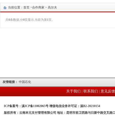
当前位置：首页 >
合作商家
> 高尔夫
共
0
条数据,分
0
页显示,当前为第
1
页。
友情链接：
中国石化
关于我们
|
联系我们
|
意见反馈
ICP备案号：滇ICP备11002065号 增值电信业务许可证：滇B2-20210154
版权所有：云南本元支付管理有限公司 地址：昆明市前卫西路与日新中路交叉路