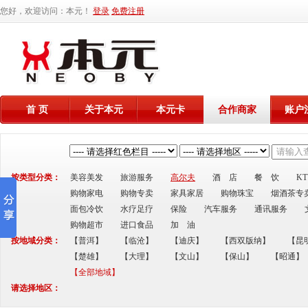
您好，欢迎访问：本元！
登录
免费注册
首 页
关于本元
本元卡
合作商家
账户
按类型分类：
美容美发
旅游服务
高尔夫
酒 店
餐 饮
K
购物家电
购物专卖
家具家居
购物珠宝
烟酒茶专
面包冷饮
水疗足疗
保险
汽车服务
通讯服务
购物超市
进口食品
加 油
按地域分类：
【普洱】
【临沧】
【迪庆】
【西双版纳】
【昆
【楚雄】
【大理】
【文山】
【保山】
【昭通】
【全部地域】
请选择地区：