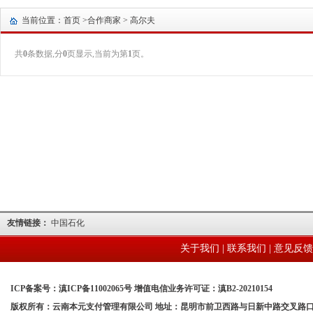
当前位置：首页 >
合作商家
> 高尔夫
共
0
条数据,分
0
页显示,当前为第
1
页。
友情链接：
中国石化
关于我们
|
联系我们
|
意见反馈
ICP备案号：滇ICP备11002065号 增值电信业务许可证：滇B2-20210154
版权所有：云南本元支付管理有限公司 地址：昆明市前卫西路与日新中路交叉路