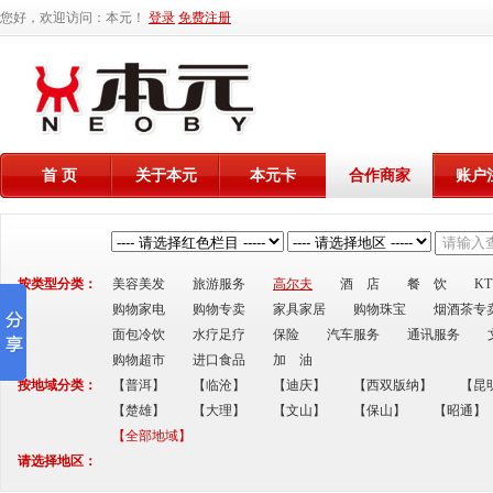
您好，欢迎访问：本元！
登录
免费注册
首 页
关于本元
本元卡
合作商家
账户
按类型分类：
美容美发
旅游服务
高尔夫
酒 店
餐 饮
K
购物家电
购物专卖
家具家居
购物珠宝
烟酒茶专
面包冷饮
水疗足疗
保险
汽车服务
通讯服务
购物超市
进口食品
加 油
按地域分类：
【普洱】
【临沧】
【迪庆】
【西双版纳】
【昆
【楚雄】
【大理】
【文山】
【保山】
【昭通】
【全部地域】
请选择地区：