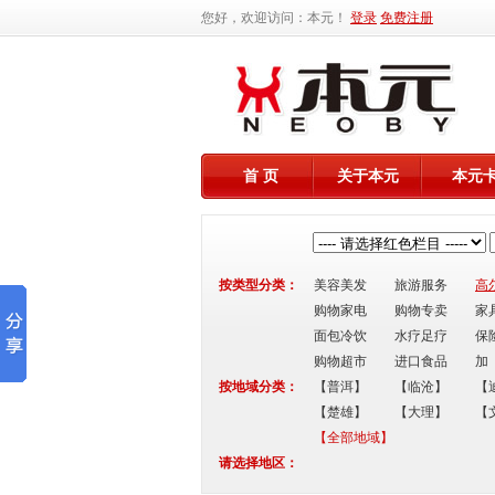
您好，欢迎访问：本元！
登录
免费注册
首 页
关于本元
本元
按类型分类：
美容美发
旅游服务
高
购物家电
购物专卖
家
面包冷饮
水疗足疗
保
购物超市
进口食品
加
按地域分类：
【普洱】
【临沧】
【
【楚雄】
【大理】
【
【全部地域】
请选择地区：