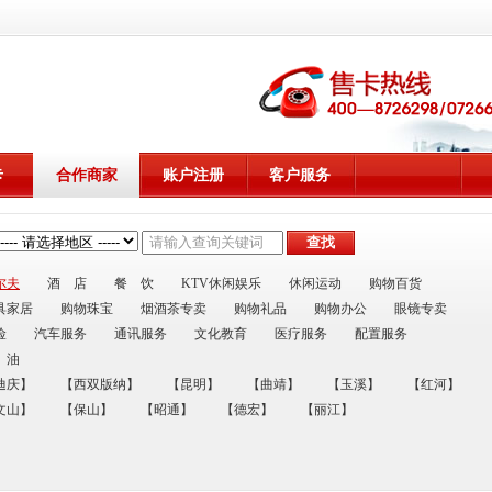
卡
合作商家
账户注册
客户服务
尔夫
酒 店
餐 饮
KTV休闲娱乐
休闲运动
购物百货
具家居
购物珠宝
烟酒茶专卖
购物礼品
购物办公
眼镜专卖
险
汽车服务
通讯服务
文化教育
医疗服务
配置服务
 油
迪庆】
【西双版纳】
【昆明】
【曲靖】
【玉溪】
【红河】
文山】
【保山】
【昭通】
【德宏】
【丽江】