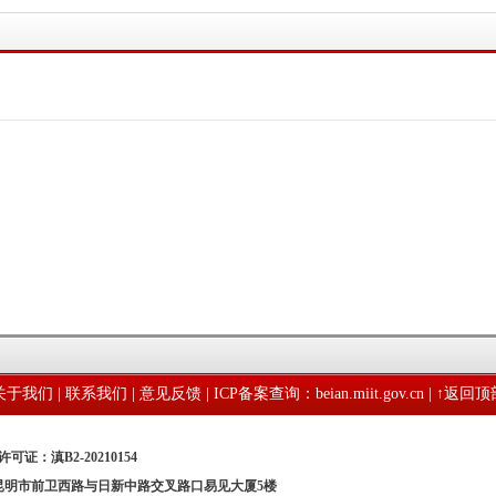
关于我们
|
联系我们
|
意见反馈
|
ICP备案查询：beian.miit.gov.cn
| ↑
返回顶
可证：滇B2-20210154
：昆明市前卫西路与日新中路交叉路口易见大厦5楼