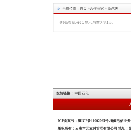
当前位置：首页 >
合作商家
> 高尔夫
共
0
条数据,分
0
页显示,当前为第
1
页。
友情链接：
中国石化
ICP备案号：滇ICP备11002065号 增值电信业务许
版权所有：云南本元支付管理有限公司 地址