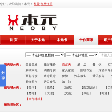
您好，欢迎访问：本元！
登录
免费注册
首 页
关于本元
本元卡
合作商家
账户
按类型分类：
美容美发
旅游服务
高尔夫
酒 店
餐 饮
K
购物家电
购物专卖
家具家居
购物珠宝
烟酒茶专
面包冷饮
水疗足疗
保险
汽车服务
通讯服务
购物超市
进口食品
加 油
按地域分类：
【普洱】
【临沧】
【迪庆】
【西双版纳】
【昆
【楚雄】
【大理】
【文山】
【保山】
【昭通】
【全部地域】
请选择地区：