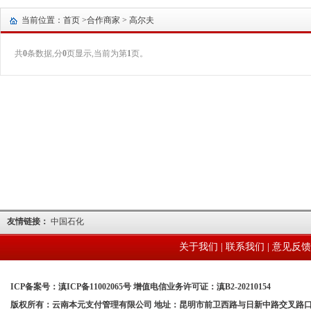
当前位置：首页 >
合作商家
> 高尔夫
共
0
条数据,分
0
页显示,当前为第
1
页。
友情链接：
中国石化
关于我们
|
联系我们
|
意见反馈
ICP备案号：滇ICP备11002065号 增值电信业务许可证：滇B2-20210154
版权所有：云南本元支付管理有限公司 地址：昆明市前卫西路与日新中路交叉路