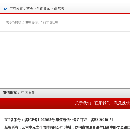
当前位置：首页 >
合作商家
> 高尔夫
共
0
条数据,分
0
页显示,当前为第
1
页。
友情链接：
中国石化
关于我们
|
联系我们
|
意见反馈
ICP备案号：滇ICP备11002065号 增值电信业务许可证：滇B2-20210154
版权所有：云南本元支付管理有限公司 地址：昆明市前卫西路与日新中路交叉路