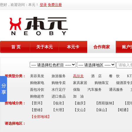
您好，欢迎访问：本元！
登录
免费注册
首 页
关于本元
本元卡
合作商家
账户
按类型分类：
美容美发
旅游服务
高尔夫
酒 店
餐 饮
K
购物家电
购物专卖
家具家居
购物珠宝
烟酒茶专
面包冷饮
水疗足疗
保险
汽车服务
通讯服务
购物超市
进口食品
加 油
按地域分类：
【普洱】
【临沧】
【迪庆】
【西双版纳】
【昆
【楚雄】
【大理】
【文山】
【保山】
【昭通】
【全部地域】
请选择地区：