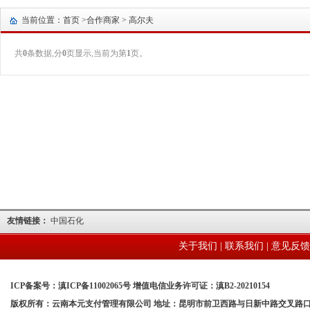
当前位置：首页 >
合作商家
> 高尔夫
共
0
条数据,分
0
页显示,当前为第
1
页。
友情链接：
中国石化
关于我们
|
联系我们
|
意见反馈
ICP备案号：滇ICP备11002065号 增值电信业务许可证：滇B2-20210154
版权所有：云南本元支付管理有限公司 地址：昆明市前卫西路与日新中路交叉路