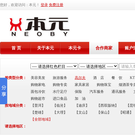
您好，欢迎访问：本元！
登录
免费注册
首 页
关于本元
本元卡
合作商家
账户
按类型分类：
美容美发
旅游服务
高尔夫
酒 店
餐 饮
K
购物家电
购物专卖
家具家居
购物珠宝
烟酒茶专
面包冷饮
水疗足疗
保险
汽车服务
通讯服务
购物超市
进口食品
加 油
按地域分类：
【普洱】
【临沧】
【迪庆】
【西双版纳】
【昆
【楚雄】
【大理】
【文山】
【保山】
【昭通】
【全部地域】
请选择地区：